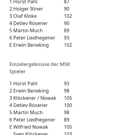
1
Horst Pahl
87
2
Holger Ittner
90
3
Olaf Kloke
102
4
Detlev Rösener
90
5
Martin Much
89
6
Peter Liedhegener
93
E
Erwin Beneking
102
Einzelergebnisse der MSK
Spieler
1
Horst Pahl
93
2
Erwin Beneking
98
3
Klöckener / Nowak
105
4
Detlev Rösener
100
5
Martin Much
98
6
Peter Liedhegener
89
E
Wilfried Nowak
105
Sven Klöckener
103