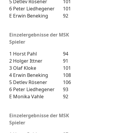
5
Detlev Rösener
101
6
Peter Liedhegener
101
E
Erwin Beneking
92
Einzelergebnisse der MSK
Spieler
1
Horst Pahl
94
2
Holger Ittner
91
3
Olaf Kloke
101
4
Erwin Beneking
108
5
Detlev Rösener
106
6
Peter Liedhegener
93
E
Monika Vahle
92
Einzelergebnisse der MSK
Spieler