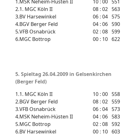
1.
MSK Neheim-Hüsten II
10 : 00
551
2.
1. MGC Köln II
08 : 02
563
3.
BV Harsewinkel
06 : 04
575
4.
BGV Berger Feld
04 : 06
590
5.
VFB Osnabrück
02 : 08
599
6.
MGC Bottrop
00 : 10
622
5. Spieltag
26.04.2009 in Gelsenkirchen
(Berger Feld)
1.
1. MGC Köln II
10 : 00
558
2.
BGV Berger Feld
08 : 02
559
3.
VFB Osnabrück
06 : 04
573
4.
MSK Neheim-Hüsten II
04 : 06
583
5.
MGC Bottrop
02 : 08
592
6.
BV Harsewinkel
00 : 10
603