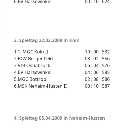
6.
BV Harsewinkel
00 : 10
624
3. Spieltag
22.03.2009 in Köln
1.
1. MGC Köln II
10 : 00
532
2.
BGV Berger Feld
08 : 02
556
3.
VfB Osnabrück
06 : 04
576
4.
BV Harsewinkel
04 : 06
585
5.
MGC Bottrop
02 : 08
586
6.
MSK Neheim-Hüsten II
00 : 10
587
4. Spieltag
05.04.2009 in Neheim-Hüsten