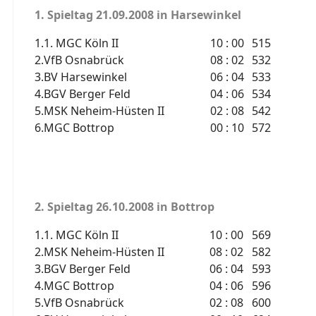
1. Spieltag
21.09.2008 in Harsewinkel
1.
1. MGC Köln II
10 : 00
515
2.
VfB Osnabrück
08 : 02
532
3.
BV Harsewinkel
06 : 04
533
4.
BGV Berger Feld
04 : 06
534
5.
MSK Neheim-Hüsten II
02 : 08
542
6.
MGC Bottrop
00 : 10
572
2. Spieltag
26.10.2008 in Bottrop
1.
1. MGC Köln II
10 : 00
569
2.
MSK Neheim-Hüsten II
08 : 02
582
3.
BGV Berger Feld
06 : 04
593
4.
MGC Bottrop
04 : 06
596
5.
VfB Osnabrück
02 : 08
600