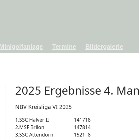
Minigolfanlage
Termine
Bildergalerie
2025 Ergebnisse 4. Man
NBV Kreisliga VI 2025
1.
SSC Halver II
1417
18
2.
MSF Brilon
1478
14
3.
SSC Attendorn
1521
8