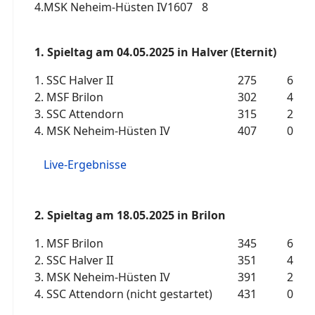
4.
MSK Neheim-Hüsten IV
1607
8
1. Spieltag am 04.05.2025 in Halver (Eternit)
1.
SSC Halver II
275
6
2.
MSF Brilon
302
4
3.
SSC Attendorn
315
2
4.
MSK Neheim-Hüsten IV
407
0
Live-Ergebnisse
2. Spieltag am 18.05.2025 in Brilon
1.
MSF Brilon
345
6
2.
SSC Halver II
351
4
3.
MSK Neheim-Hüsten IV
391
2
4.
SSC Attendorn (nicht gestartet)
431
0