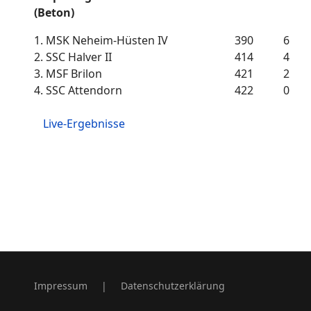
(Beton)
1.
MSK Neheim-Hüsten IV
390
6
2.
SSC Halver II
414
4
3.
MSF Brilon
421
2
4.
SSC Attendorn
422
0
Live-Ergebnisse
Impressum
|
Datenschutzerklärung