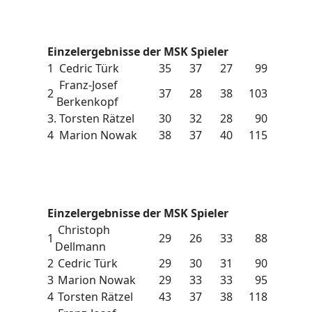
Einzelergebnisse der MSK Spieler
1
Cedric Türk
35
37
27
99
Franz-Josef
2
37
28
38
103
Berkenkopf
3.
Torsten Rätzel
30
32
28
90
4
Marion Nowak
38
37
40
115
Einzelergebnisse der MSK Spieler
Christoph
1
29
26
33
88
Dellmann
2
Cedric Türk
29
30
31
90
3
Marion Nowak
29
33
33
95
4
Torsten Rätzel
43
37
38
118