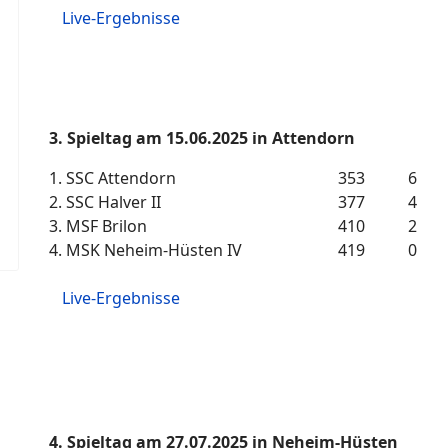
Live-Ergebnisse
3. Spieltag am 15.06.2025 in Attendorn
1.
SSC Attendorn
353
6
2.
SSC Halver II
377
4
3.
MSF Brilon
410
2
4.
MSK Neheim-Hüsten IV
419
0
Live-Ergebnisse
4. Spieltag am 27.07.2025 in Neheim-Hüsten