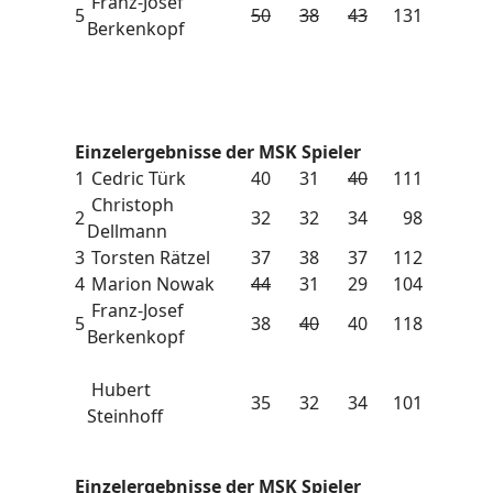
Franz-Josef
5
50
38
43
131
Berkenkopf
Einzelergebnisse der MSK Spieler
1
Cedric Türk
40
31
40
111
Christoph
2
32
32
34
98
Dellmann
3
Torsten Rätzel
37
38
37
112
4
Marion Nowak
44
31
29
104
Franz-Josef
5
38
40
40
118
Berkenkopf
Hubert
35
32
34
101
Steinhoff
Einzelergebnisse der MSK Spieler