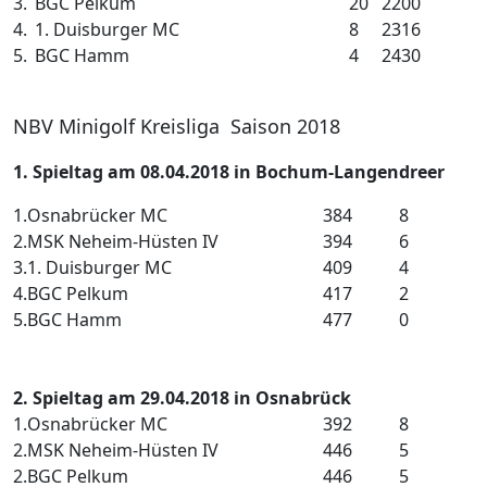
3.
BGC Pelkum
20
2200
4.
1. Duisburger MC
8
2316
5.
BGC Hamm
4
2430
NBV Minigolf Kreisliga Saison 2018
1. Spieltag am 08.04.2018 in Bochum-Langendreer
1.
Osnabrücker MC
384
8
2.
MSK Neheim-Hüsten IV
394
6
3.
1. Duisburger MC
409
4
4.
BGC Pelkum
417
2
5.
BGC Hamm
477
0
2. Spieltag am 29.04.2018 in Osnabrück
1.
Osnabrücker MC
392
8
2.
MSK Neheim-Hüsten IV
446
5
2.
BGC Pelkum
446
5