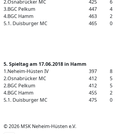
2.
Osnabrücker MC
425
6
3.
BGC Pelkum
447
4
4.
BGC Hamm
463
2
5.
1. Duisburger MC
465
0
5. Spieltag am 17.06.2018 in Hamm
1.
Neheim-Hüsten IV
397
8
2.
Osnabrücker MC
412
5
2.
BGC Pelkum
412
5
4.
BGC Hamm
455
2
5.
1. Duisburger MC
475
0
© 2026 MSK Neheim-Hüsten e.V.