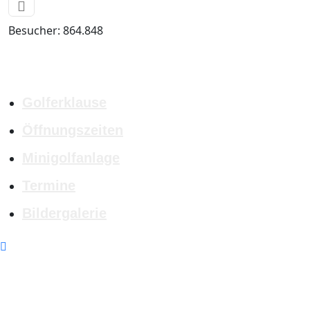
Besucher:
864.848
Golferklause
Öffnungszeiten
Minigolfanlage
Termine
Bildergalerie