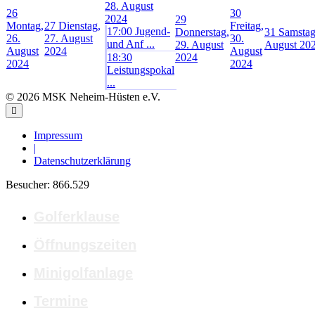
28. August
26
30
2024
29
Montag,
27
Dienstag,
Freitag,
17:00 Jugend-
Donnerstag,
31
Samstag
26.
27. August
30.
und Anf ...
29. August
August 20
August
2024
August
18:30
2024
2024
2024
Leistungspokal
...
© 2026 MSK Neheim-Hüsten e.V.
Impressum
|
Datenschutzerklärung
Besucher:
866.529
Golferklause
Öffnungszeiten
Minigolfanlage
Termine