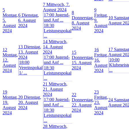
7
Mittwoch, 7.
August 2024
5
9
8
17:00 Jugend-
Montag,
6
Dienstag,
Freitag,
Donnerstag,
10
Samstag
und Anf ...
5.
6. August
9.
8. August
August 20
August
2024
18:30
August
2024
2024
Leistungspokal
2024
...
14
Mittwoch,
13
Dienstag,
14. August
17
Samstag
12
16
13. August
2024
15
August 20
Montag,
Freitag,
2024
17:00 Jugend-
Donnerstag,
10:00
12.
16.
18:00
und Anf ...
15. August
Klubmeist
August
August
Vereinspokal
18:30
2024
...
2024
2024
1/ ...
Leistungspokal
...
21
Mittwoch,
21. August
19
23
2024
22
Montag,
20
Dienstag,
Freitag,
17:00 Jugend-
Donnerstag,
24
Samstag
19.
20. August
23.
und Anf ...
22. August
August 20
August
2024
August
18:30
2024
2024
2024
Leistungspokal
...
28
Mittwoch,