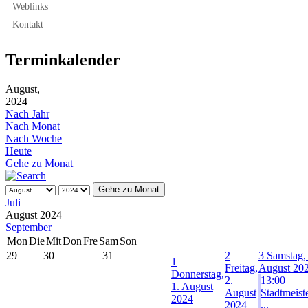
Weblinks
Kontakt
Terminkalender
August,
2024
Nach Jahr
Nach Monat
Nach Woche
Heute
Gehe zu Monat
Gehe zu Monat
Juli
August 2024
September
Mon
Die
Mit
Don
Fre
Sam
Son
29
30
31
2
3
Samstag, 
1
Freitag,
August 20
Donnerstag,
2.
13:00
1. August
August
Stadtmeist
2024
2024
...